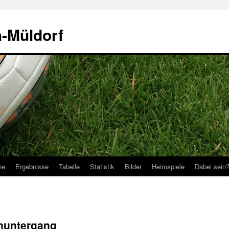
h-Müldorf
ne
Ergebnisse
Tabelle
Statistik
Bilder
Heimspiele
Dabei sein
nuntergang