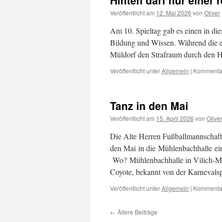
Hinten darf nur einer r
Veröffentlicht am
12. Mai 2026
von
Oliver
Am 10. Spieltag gab es einen in d
Bildung und Wissen. Während die ei
Müldorf den Strafraum durch den H
Veröffentlicht unter
Allgemein
|
Kommentar
Tanz in den Mai
Veröffentlicht am
15. April 2026
von
Olive
Die Alte Herren Fußballmannschaft 
den Mai in die Mühlenbachhalle ei
Wo? Mühlenbachhalle in Vilich-Mül
Coyote, bekannt von der Karnevals
Veröffentlicht unter
Allgemein
|
Kommentar
←
Ältere Beiträge