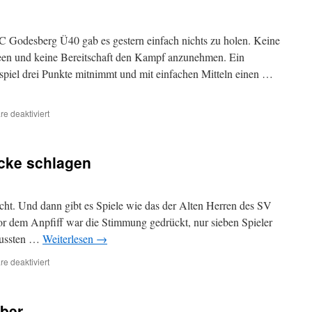
C Godesberg Ü40 gab es gestern einfach nichts zu holen. Keine
deen und keine Bereitschaft den Kampf anzunehmen. Ein
spiel drei Punkte mitnimmt und mit einfachen Mitteln einen …
für
e deaktiviert
Arbeitsverweigerung
ücke schlagen
 nicht. Und dann gibt es Spiele wie das der Alten Herren des SV
or dem Anpfiff war die Stimmung gedrückt, nur sieben Spieler
mussten …
Weiterlesen
→
für
e deaktiviert
Fußball
kann
eine
aber
Brücke