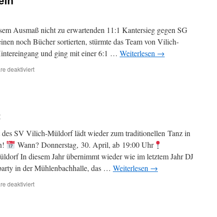
ein
Spieler
beim
Pokal-
Achtelfinale
iesem Ausmaß nicht zu erwartenden 11:1 Kantersieg gegen SG
nen noch Bücher sortierten, stürmte das Team von Vilich-
intereingang und ging mit einer 6:1 …
Weiterlesen
→
für
e deaktiviert
Hinten
darf
nur
einer
rein
r
des SV Vilich-Müldorf lädt wieder zum traditionellen Tanz in
n!
Wann? Donnerstag, 30. April, ab 19:00 Uhr
dorf In diesem Jahr übernimmt wieder wie im letztem Jahr DJ
party in der Mühlenbachhalle, das …
Weiterlesen
→
für
e deaktiviert
Tanz
in
den