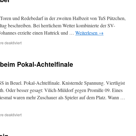
schlagen
nf Toren und Redebedarf in der zweiten Halbzeit von TuS Pützchen,
ltag beschreiben. Bei herrlichem Wetter kombinierte der SV-
Johannes erzielte einen Hattrick und …
Weiterlesen
→
für
e deaktiviert
Gelb,
rot
und
 beim Pokal-Achtelfinale
viel
Gelaber
 in Beuel. Pokal-Achtelfinale. Knisternde Spannung. Viertligist
th. Oder besser gesagt: Vilich-Müldorf gegen Promille 09. Eines
Diesmal waren mehr Zuschauer als Spieler auf dem Platz. Wann …
für
e deaktiviert
Mehr
Fans
als