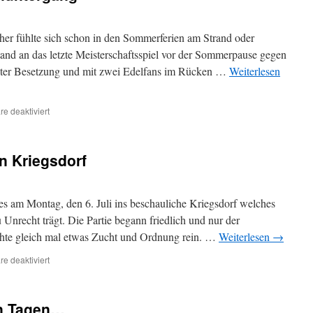
er fühlte sich schon in den Sommerferien am Strand oder
nd an das letzte Meisterschaftsspiel vor der Sommerpause gegen
lter Besetzung und mit zwei Edelfans im Rücken …
Weiterlesen
für
e deaktiviert
Drei
Punkte
im
n Kriegsdorf
Sonnenuntergang
s am Montag, den 6. Juli ins beschauliche Kriegsdorf welches
Unrecht trägt. Die Partie begann friedlich und nur der
achte gleich mal etwas Zucht und Ordnung rein. …
Weiterlesen
→
für
e deaktiviert
Souveräner
Sieg
gegen
n Tagen…
Kriegsdorf