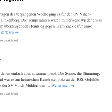
tagen der vergangenen Woche ging es für den SV Vilich-
 Finkenberg. Die Temperaturen waren mittlerweile wieder etwas
 dem überzeugenden Heimsieg gegen Team Zack dafür umso
iterlesen
→
für
e deaktiviert
An
ganz
gewöhnlichen
…
Tagen…
 denen einfach alles zusammenpasst. Die Sonne, die Stimmung,
nd war es am heimischen Kunstrasenplatz an der IGS. Gefühlte
ls der SV Vilich-Müldorf den …
Weiterlesen
→
für
e deaktiviert
An
Tagen
wie
diesen…