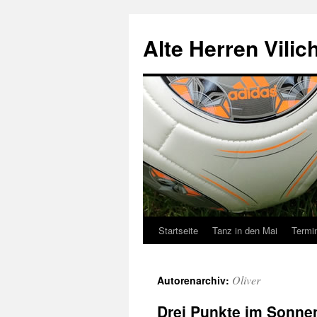
Zum
Inhalt
Alte Herren Vilic
springen
Startseite
Tanz in den Mai
Termi
Oliver
Autorenarchiv:
Drei Punkte im Sonne