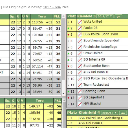
8
|
Die Originalgröße beträgt
1017 × 684
Pixel