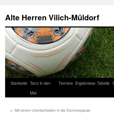
Zum
Inhalt
Alte Herren Vilich-Müldorf
springen
Startseite
Tanz in den
Termine
Ergebnisse
Tabelle
S
Mai
←
Mit einem Unentschieden in die Sommerpause